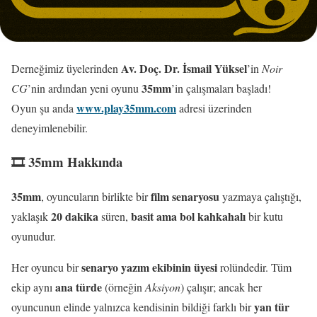
Av. Doç. Dr. İsmail Yüksel
Derneğimiz üyelerinden
’in
Noir
35mm
CG
’nin ardından yeni oyunu
’in çalışmaları başladı!
www.play35mm.com
Oyun şu anda
adresi üzerinden
deneyimlenebilir.
🎞️ 35mm Hakkında
35mm
film senaryosu
, oyuncuların birlikte bir
yazmaya çalıştığı,
20 dakika
basit ama bol kahkahalı
yaklaşık
süren,
bir kutu
oyunudur.
senaryo yazım ekibinin üyesi
Her oyuncu bir
rolündedir. Tüm
ana türde
ekip aynı
(örneğin
Aksiyon
) çalışır; ancak her
yan tür
oyuncunun elinde yalnızca kendisinin bildiği farklı bir