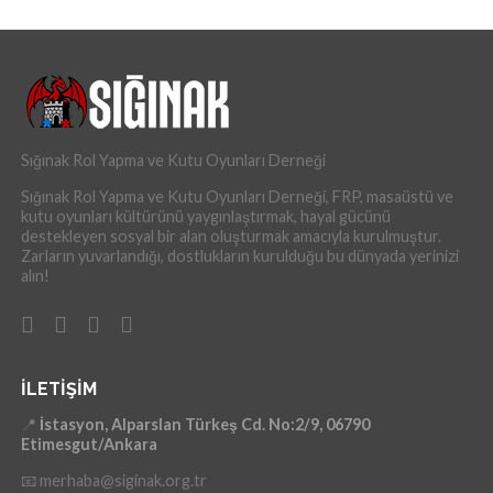
Sığınak Rol Yapma ve Kutu Oyunları Derneği
Sığınak Rol Yapma ve Kutu Oyunları Derneği, FRP, masaüstü ve
kutu oyunları kültürünü yaygınlaştırmak, hayal gücünü
destekleyen sosyal bir alan oluşturmak amacıyla kurulmuştur.
Zarların yuvarlandığı, dostlukların kurulduğu bu dünyada yerinizi
alın!
İLETIŞIM
📍
İstasyon, Alparslan Türkeş Cd. No:2/9, 06790
Etimesgut/Ankara
📧 merhaba@siginak.org.tr