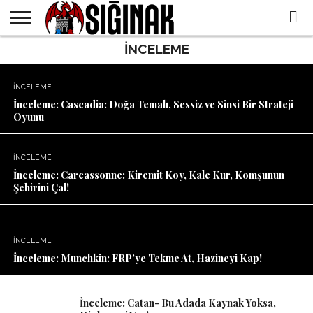
Dolu Yeni Bir RPG
Deneyimi
İNCELEME
SIĞINAK
DERNEĞI
TÜM
BOARDGAME
BASINDA
ÖZEL
EN
İÇERIKLER
KÜTÜPHANEMIZ
BIZ
İNDIRIMLER
İNCELEME
İnceleme: Cascadia: Doğa Temalı, Sessiz ve Sinsi Bir Strateji
Oyunu
İNCELEME
İnceleme: Carcassonne: Kiremit Koy, Kale Kur, Komşunun
Şehirini Çal!
İNCELEME
İnceleme: Munchkin: FRP’ye Tekme At, Hazineyi Kap!
İnceleme: Catan- Bu Adada Kaynak Yoksa,