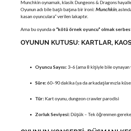
Munchkin oynamak, klasik Dungeons & Dragons hayalleri
Oyunun adı bile başlı başına bir ironi:
Munchkin
, aslın
kasan oyunculara” verilen lakaptır.
Ama bu oyunda
o “kötü örnek oyuncu” olmak serbest
OYUNUN KUTUSU: KARTLAR, KAO
Oyuncu Sayısı:
3–6 (ama 8 kişiyle bile oynayan v
Süre:
60–90 dakika (ya da arkadaşlarınızla küse
Tür:
Kart oyunu, dungeon crawler parodisi
Zorluk Seviyesi:
Düşük – Tek öğrenmen gereke