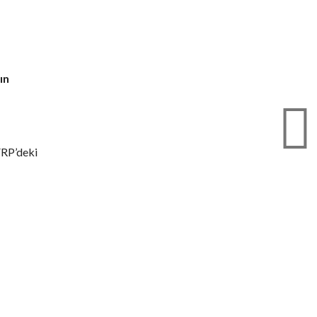
ın
 FRP’deki