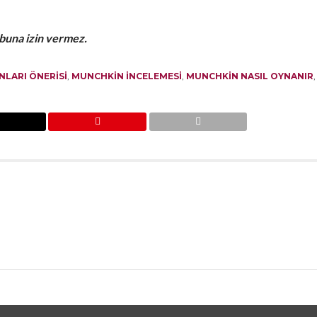
 buna izin vermez.
NLARI ÖNERISI
,
MUNCHKIN INCELEMESI
,
MUNCHKIN NASIL OYNANIR
,