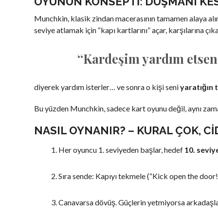
OYUNUN KONSEPTI: DÜŞMANI KES,
Munchkin, klasik zindan macerasının tamamen alaya alın
seviye atlamak için “kapı kartlarını” açar, karşılarına çı
“Kardeşim yardım etsene
diyerek yardım isterler… ve sonra o kişi seni
yaratığın 
Bu yüzden Munchkin, sadece kart oyunu değil, aynı za
NASIL OYNANIR? – KURAL ÇOK, CI
Her oyuncu 1. seviyeden başlar, hedef
10. sevi
Sıra sende: Kapıyı tekmele (“Kick open the door!”)
Canavarsa dövüş. Güçlerin yetmiyorsa arkadaşla