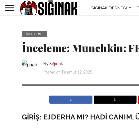
SIĞINAK DERNEĞI
İNCELEME
İnceleme: Munchkin: FR
By
Sığınak
Posted on
Temmuz 12, 2025
GIRIŞ: EJDERHA MI? HADI CANIM,