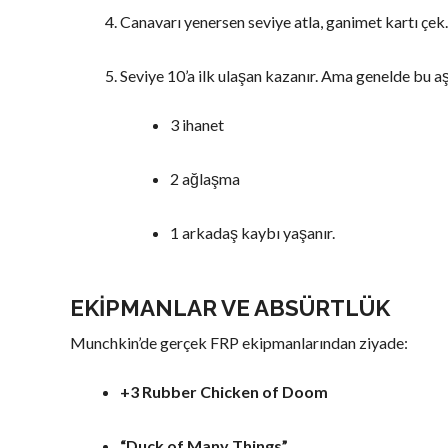
Canavarı yenersen seviye atla, ganimet kartı çek
Seviye 10’a ilk ulaşan kazanır. Ama genelde bu
3 ihanet
2 ağlaşma
1 arkadaş kaybı yaşanır.
EKIPMANLAR VE ABSÜRTLÜK
Munchkin’de gerçek FRP ekipmanlarından ziyade:
+3 Rubber Chicken of Doom
“Duck of Many Things”