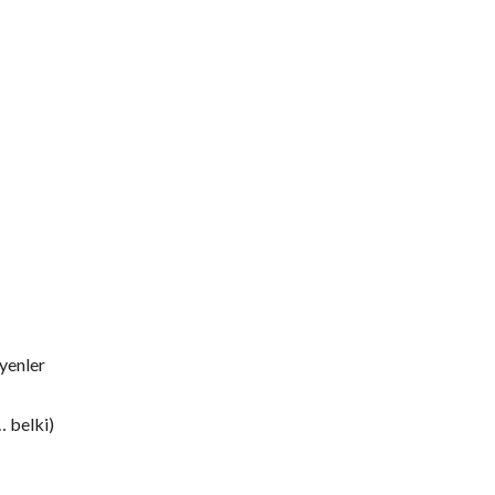
yenler
… belki)