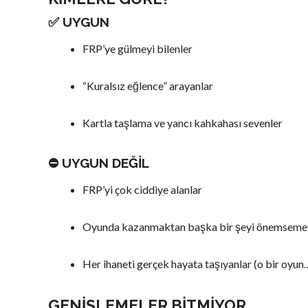
✅ UYGUN
FRP’ye gülmeyi bilenler
“Kuralsız eğlence” arayanlar
Kartla taşlama ve yancı kahkahası sevenler
⛔ UYGUN DEĞIL
FRP’yi çok ciddiye alanlar
Oyunda kazanmaktan başka bir şeyi önemseme
Her ihaneti gerçek hayata taşıyanlar (o bir oyun
GENIŞLEMELER BITMIYOR