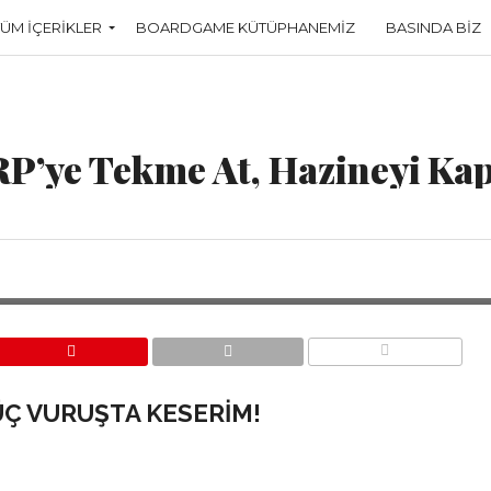
TÜM İÇERIKLER
BOARDGAME KÜTÜPHANEMIZ
BASINDA BIZ
P’ye Tekme At, Hazineyi Kap
COMMENTS
 ÜÇ VURUŞTA KESERIM!