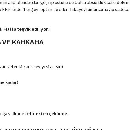
ni alıp blender’dan geçirip üstüne de bolca absürtlük sosu dökmek
da FRP’lerde “her şeyi optimize eden, hikâyeyi umursamayıp sadece
. Hatta teşvik ediliyor!
S VE KAHKAHA
ar, yeter ki kaos seviyesi artsın)
ne kadar)
n şey:
İhanet etmekten çekinme.