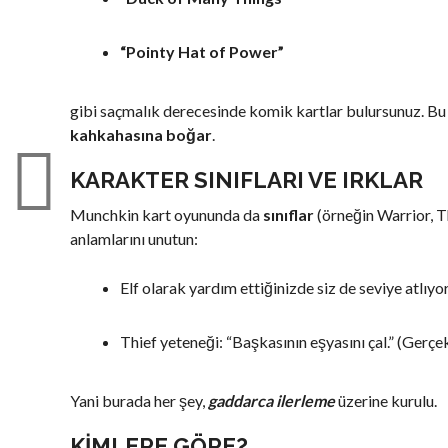
“Pointy Hat of Power”
gibi saçmalık derecesinde komik kartlar bulursunuz. Bu
kahkahasına boğar
.
KARAKTER SINIFLARI VE IRKLAR
Munchkin kart oyununda da
sınıflar
(örneğin Warrior, Th
anlamlarını unutun:
Elf olarak yardım ettiğinizde siz de seviye atlıyo
Thief yeteneği: “Başkasının eşyasını çal.” (Gerçe
Yani burada her şey,
gaddarca ilerleme
üzerine kurulu.
KIMLERE GÖRE?