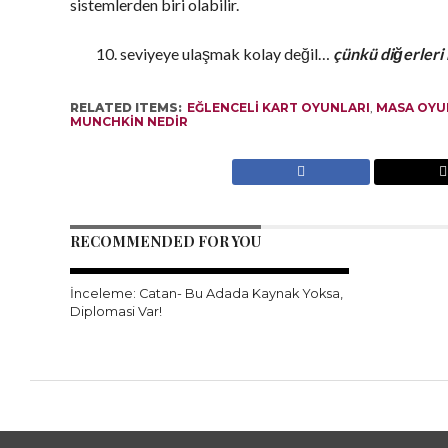
sistemlerden biri olabilir.
seviyeye ulaşmak kolay değil…
çünkü diğerleri
RELATED ITEMS:
EĞLENCELI KART OYUNLARI
,
MASA OYU
MUNCHKIN NEDIR
RECOMMENDED FOR YOU
İnceleme: Catan- Bu Adada Kaynak Yoksa,
Diplomasi Var!