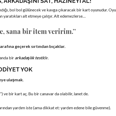
 ARKADAŞINI SAT, HAZINEYI AL!
dığı, bol bol gülünecek ve kavga çıkaracak bir kart oyunudur. Oy
kan yaratıkları alt etmeye çalışır. Alt edemezlerse…
, sana bir item veririm.”
tarafına geçerek sırtından bıçaklar.
manda bir
arkadaşlık testi
dir.
DDIYET YOK
yeye ulaşmak
.
 ve bir kart aç. Bu bir canavar da olabilir, lanet de.
rından yardım iste (ama dikkat et: yardım edene bile güvenme).