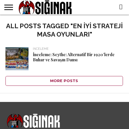
SIĞINAK
DERNEĞI
ALL POSTS TAGGED "EN IYI STRATEJI
TÜM
BOARDGAME
BASINDA
ÖZEL
EN
İÇERIKLER
KÜTÜPHANEMIZ
BIZ
İNDIRIMLER
MASA OYUNLARI"
İNCELEME
İnceleme: Scythe: Alternatif Bir 1920’lerde
Buhar ve Savaşın Dansı
MORE POSTS