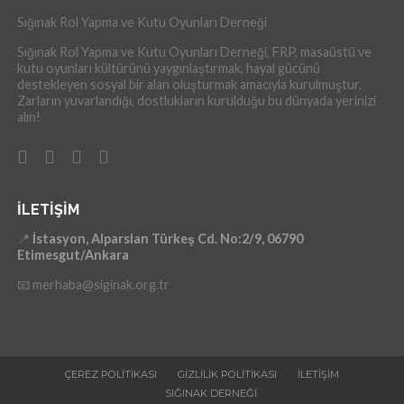
Sığınak Rol Yapma ve Kutu Oyunları Derneği
Sığınak Rol Yapma ve Kutu Oyunları Derneği, FRP, masaüstü ve
kutu oyunları kültürünü yaygınlaştırmak, hayal gücünü
destekleyen sosyal bir alan oluşturmak amacıyla kurulmuştur.
Zarların yuvarlandığı, dostlukların kurulduğu bu dünyada yerinizi
alın!
İLETIŞIM
📍
İstasyon, Alparslan Türkeş Cd. No:2/9, 06790
Etimesgut/Ankara
📧 merhaba@siginak.org.tr
ÇEREZ POLITIKASI
GIZLILIK POLITIKASI
İLETIŞIM
SIĞINAK DERNEĞI