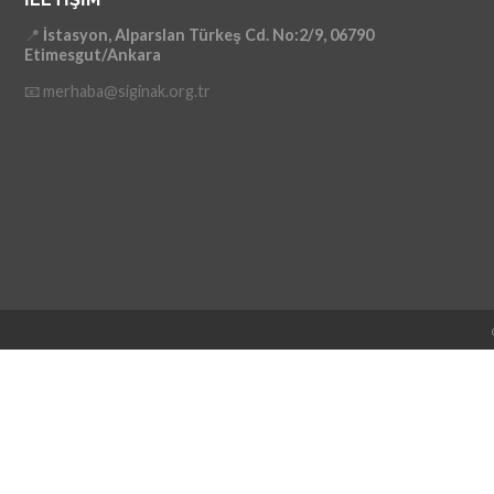
📍
İstasyon, Alparslan Türkeş Cd. No:2/9, 06790
Etimesgut/Ankara
📧 merhaba@siginak.org.tr