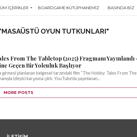
TÜM İÇERIKLER
BOARDGAME KÜTÜPHANEMIZ
BASINDA BIZ
 "MASAÜSTÜ OYUN TUTKUNLARI"
les From The Tabletop (2025) Fragmanı Yayınlandı 
ne Geçen Bir Yolculuk Başlıyor
a girmesi planlanan belgesel tarzındaki film “The Hobby: Tales From The
nıyla izleyici karşısına çıktı. YouTube’da yayınlanan...
MORE POSTS
İLETIŞIM