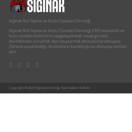
Sığınak Rol Yapma ve Kutu Oyunları Derneği
Sığınak Rol Yapma ve Kutu Oyunları Derneği, FRP, masaüstü ve
kutu oyunları kültürünü yaygınlaştırmak, hayal gücünü
destekleyen sosyal bir alan oluşturmak amacıyla kurulmuştur.
Zarların yuvarlandığı, dostlukların kurulduğu bu dünyada yerinizi
alın!
Copyright © 2025 Sığınak Derneği. Tüm Hakları Saklıdır.