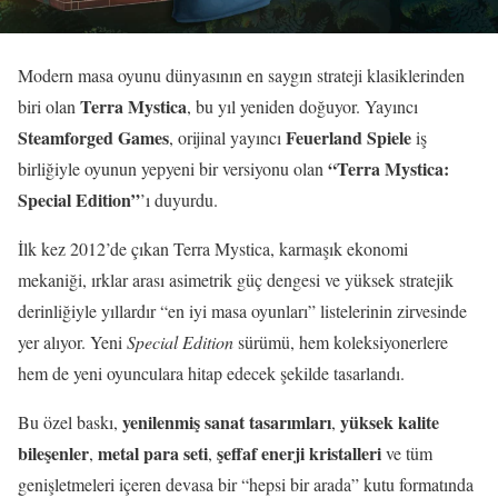
Modern masa oyunu dünyasının en saygın strateji klasiklerinden
Terra Mystica
biri olan
, bu yıl yeniden doğuyor. Yayıncı
Steamforged Games
Feuerland Spiele
, orijinal yayıncı
iş
“Terra Mystica:
birliğiyle oyunun yepyeni bir versiyonu olan
Special Edition”
’ı duyurdu.
İlk kez 2012’de çıkan Terra Mystica, karmaşık ekonomi
mekaniği, ırklar arası asimetrik güç dengesi ve yüksek stratejik
derinliğiyle yıllardır “en iyi masa oyunları” listelerinin zirvesinde
yer alıyor. Yeni
Special Edition
sürümü, hem koleksiyonerlere
hem de yeni oyunculara hitap edecek şekilde tasarlandı.
yenilenmiş sanat tasarımları
yüksek kalite
Bu özel baskı,
,
bileşenler
metal para seti
şeffaf enerji kristalleri
,
,
ve tüm
genişletmeleri içeren devasa bir “hepsi bir arada” kutu formatında