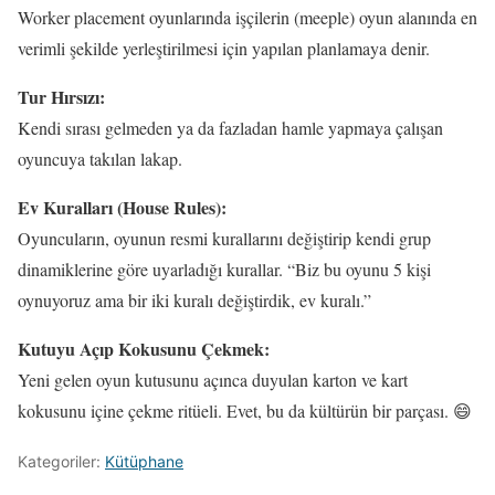
Worker placement oyunlarında işçilerin (meeple) oyun alanında en
verimli şekilde yerleştirilmesi için yapılan planlamaya denir.
Tur Hırsızı:
Kendi sırası gelmeden ya da fazladan hamle yapmaya çalışan
oyuncuya takılan lakap.
Ev Kuralları (House Rules):
Oyuncuların, oyunun resmi kurallarını değiştirip kendi grup
dinamiklerine göre uyarladığı kurallar. “Biz bu oyunu 5 kişi
oynuyoruz ama bir iki kuralı değiştirdik, ev kuralı.”
Kutuyu Açıp Kokusunu Çekmek:
Yeni gelen oyun kutusunu açınca duyulan karton ve kart
kokusunu içine çekme ritüeli. Evet, bu da kültürün bir parçası. 😄
Kategoriler:
Kütüphane