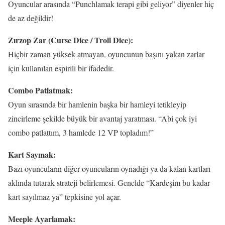
Oyuncular arasında “Punchlamak terapi gibi geliyor” diyenler hiç
de az değildir!
Zırzop Zar (Curse Dice / Troll Dice):
Hiçbir zaman yüksek atmayan, oyuncunun başını yakan zarlar
için kullanılan espirili bir ifadedir.
Combo Patlatmak:
Oyun sırasında bir hamlenin başka bir hamleyi tetikleyip
zincirleme şekilde büyük bir avantaj yaratması. “Abi çok iyi
combo patlattım, 3 hamlede 12 VP topladım!”
Kart Saymak:
Bazı oyuncuların diğer oyuncuların oynadığı ya da kalan kartları
aklında tutarak strateji belirlemesi. Genelde “Kardeşim bu kadar
kart sayılmaz ya” tepkisine yol açar.
Meeple Ayarlamak: